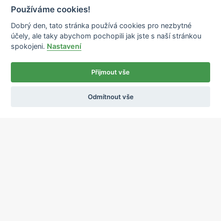
Používáme cookies!
Dobrý den, tato stránka používá cookies pro nezbytné
účely, ale taky abychom pochopili jak jste s naší stránkou
spokojeni.
Nastavení
Přijmout vše
Odmítnout vše
Ochrana osobních údajů
Používání cookies
sekretariat@ipcnet.cz
,
+420 725 583 171
O nás
Lékárny
Služby
Zdravotnický materiál
Distribuce
Kariéra
Kontakty