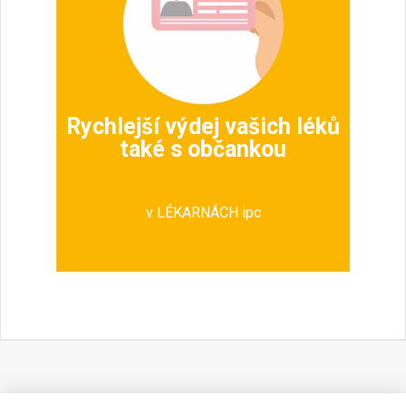
Rychlejší výdej vašich léků
také s občankou
v LÉKARNÁCH ipc