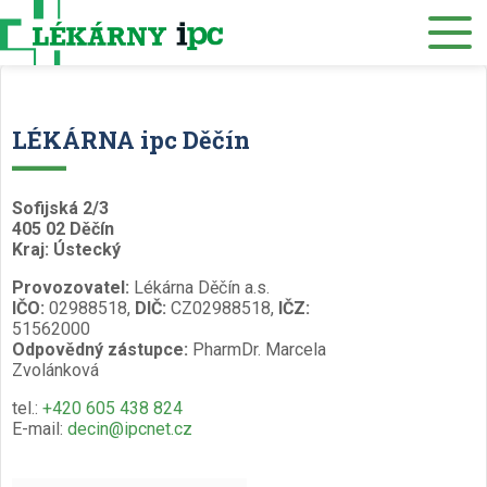
Eshop
O nás
Lékárny
LÉKÁRNA ipc Děčín
Služby
Zdravotnický materiál
Sofijská 2/3
405 02 Děčín
Distribuce
Kraj: Ústecký
Provozovatel:
Lékárna Děčín a.s.
Kariéra
IČO:
02988518,
DIČ:
CZ02988518,
IČZ:
51562000
Muzeum
Odpovědný zástupce:
PharmDr. Marcela
Zvolánková
Kontakty
tel.:
+420 605 438 824
E-mail:
decin@ipcnet.cz
Rezervace eReceptu a ePoukazu
/
Česky
English