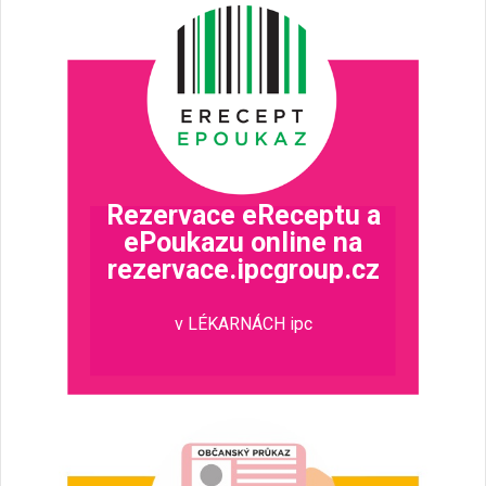
Rezervace eReceptu a
ePoukazu online na
rezervace.ipcgroup.cz
v LÉKARNÁCH ipc