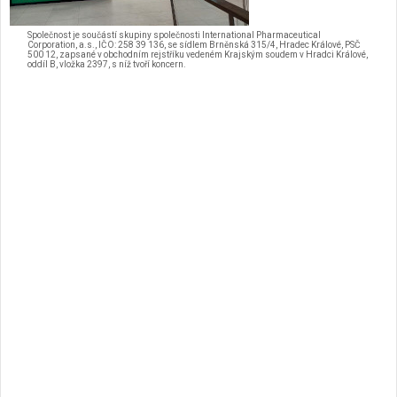
Společnost je součástí skupiny společnosti International Pharmaceutical
Corporation, a.s., IČO: 258 39 136, se sídlem Brněnská 315/4, Hradec Králové, PSČ
500 12, zapsané v obchodním rejstříku vedeném Krajským soudem v Hradci Králové,
oddíl B, vložka 2397, s níž tvoří koncern.