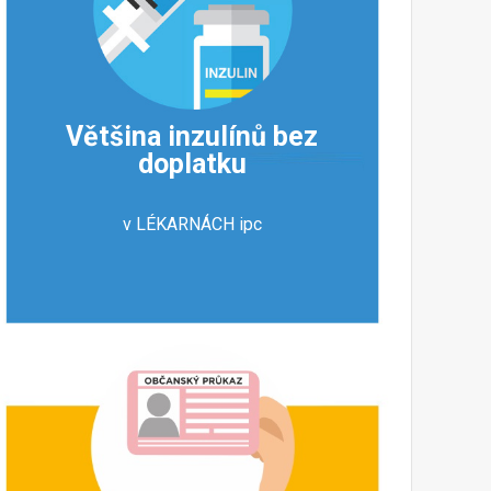
Většina inzulínů bez
doplatku
v LÉKARNÁCH ipc