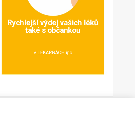
Rychlejší výdej vašich léků
také s občankou
v LÉKARNÁCH ipc