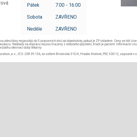
rová
Pátek
7:00 - 16:00
Sobota
ZAVŘENO
Neděle
ZAVŘENO
jsou odesílány nejpozději do 5 pracovních dnů od objednávky, pokud je ZP skladem. Ceny se řídí čís
oukazu. Náklady na dopravu nejsou hrazeny z veřejného pojištění, hradí je pacient. Informační s
růběhu otevírací doby lékárny.
poration, a.s., IČO: 258 39 136, se sídlem Brněnská 315/4, Hradec Králové, PSČ 500 12, zapsané v