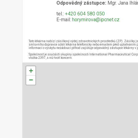
Odpovědný zástupce:
Mgr. Jana Ihlá
tel.:
+420 604 580 050
E-mail:
horymirova@ipcnet.cz
Tato lékárna nabízí zásilkový výdej zdravotnických prostředků (ZP). Zásilky 
smluvního dopravce sdělí lékárna telefonicky nebo emailem před uplatněním p
informací o výskytu nežádoucí příhod zajišťuje odpovědný zástupce lékárny v p
Společnost je součástí skupiny společnosti International Pharmaceutical Cor
vložka 2397, s níž tvoří koncern.
+
−