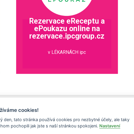
Rezervace eReceptu a
ePoukazu online na
rezervace.ipcgroup.cz
v LÉKARNÁCH ipc
žíváme cookies!
ý den, tato stránka používá cookies pro nezbytné účely, ale taky
hom pochopili jak jste s naší stránkou spokojeni.
Nastavení