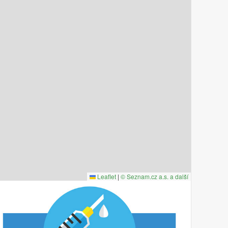
Leaflet
|
© Seznam.cz a.s. a další