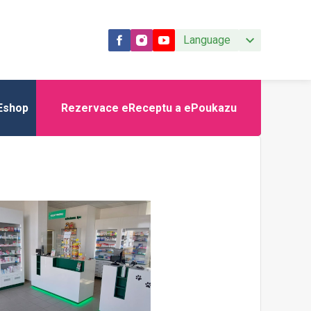
Language
Eshop
Rezervace eReceptu a ePoukazu