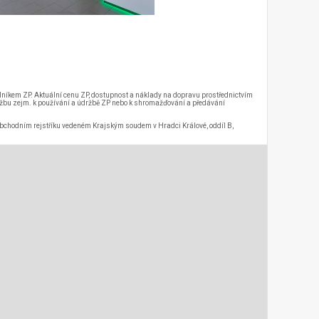
elníkem ZP. Aktuální cenu ZP, dostupnost a náklady na dopravu prostřednictvím
lužbu zejm. k používání a údržbě ZP nebo k shromažďování a předávání
 obchodním rejstříku vedeném Krajským soudem v Hradci Králové, oddíl B,