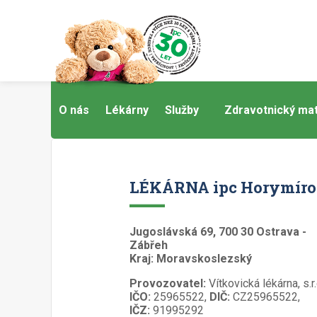
O nás
Lékárny
Služby
Zdravotnický mat
LÉKÁRNA ipc Horymír
Jugoslávská 69, 700 30 Ostrava -
Zábřeh
Kraj: Moravskoslezský
Provozovatel:
Vítkovická lékárna, s.r.
IČO:
25965522,
DIČ:
CZ25965522,
IČZ:
91995292