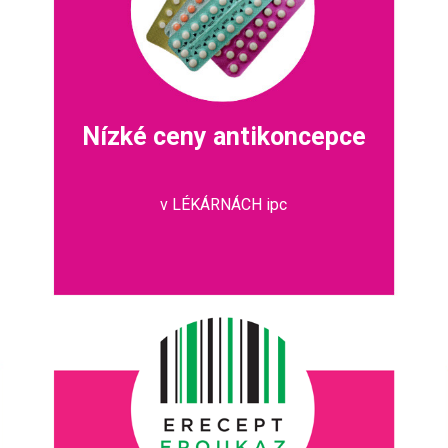
Nízké ceny antikoncepce
v LÉKÁRNÁCH ipc