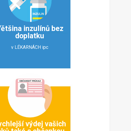
ětšina inzulínů bez
doplatku
v LÉKARNÁCH ipc
ychlejší výdej vašich