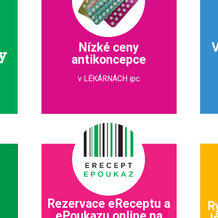
Nízké ceny
V
antikoncepce
v LÉKÁRNÁCH ipc
Rezervace eReceptu a
R
ePoukazu online na