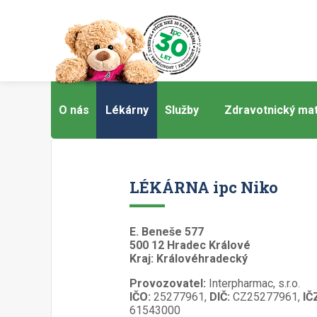
O nás
Lékárny
Služby
Zdravotnický mat
LÉKÁRNA ipc Niko
E. Beneše 577
500 12 Hradec Králové
Kraj: Královéhradecký
Provozovatel:
Interpharmac, s.r.o.
IČO:
25277961,
DIČ:
CZ25277961,
IČ
61543000