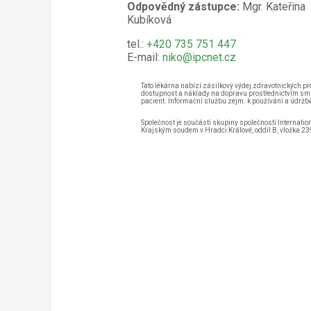
Odpovědný zástupce:
Mgr. Kateřina
Kubíková
tel.:
+420 735 751 447
E-mail:
niko@ipcnet.cz
Tato lékárna nabízí zásilkový výdej zdravotnických pr
dostupnost a náklady na dopravu prostřednictvím smlu
pacient. Informační službu zejm. k používání a údržb
Společnost je součástí skupiny společnosti Internati
Krajským soudem v Hradci Králové, oddíl B, vložka 2397