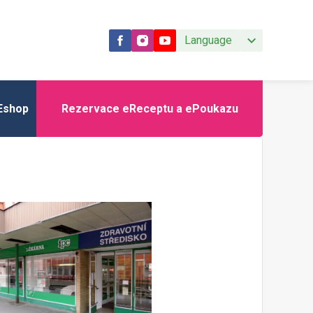
Language
Eshop
Rezervace eReceptu a ePoukazu