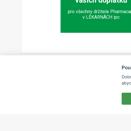
vašich doplatků
pro všechny držitele Pharmaca
v LÉKARNÁCH ipc
Pou
Dobr
abyc