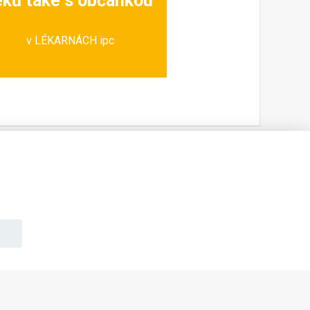
éků také s občankou
v LÉKARNÁCH ipc