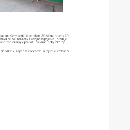
ladem. Ceny se řídí číselníkem ZP. Aktuální cenu ZP,
vu nejsou hrazeny z veřejného pojištění, hradí je
ástupce lékárny v průběhu otevírací doby lékárny.
, PSČ 500 12, zapsané v obchodním rejstříku vedeném