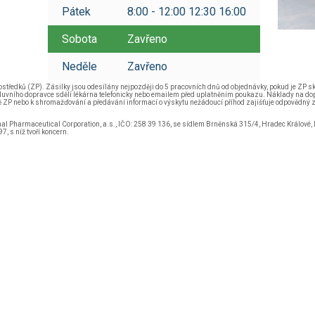
Pátek
8:00 - 12:00 12:30 16:00
Sobota
Zavřeno
Neděle
Zavřeno
ostředků (ZP). Zásilky jsou odesílány nejpozději do 5 pracovních dnů od objednávky, pokud je ZP sk
vního dopravce sdělí lékárna telefonicky nebo emailem před uplatněním poukazu. Náklady na dopra
ě ZP nebo k shromažďování a předávání informací o výskytu nežádoucí příhod zajišťuje odpovědný z
onal Pharmaceutical Corporation, a.s., IČO: 258 39 136, se sídlem Brněnská 315/4, Hradec Králové
, s níž tvoří koncern.