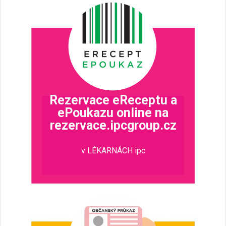
Rezervace eReceptu a
ePoukazu online na
rezervace.ipcgroup.cz
v LÉKARNÁCH ipc