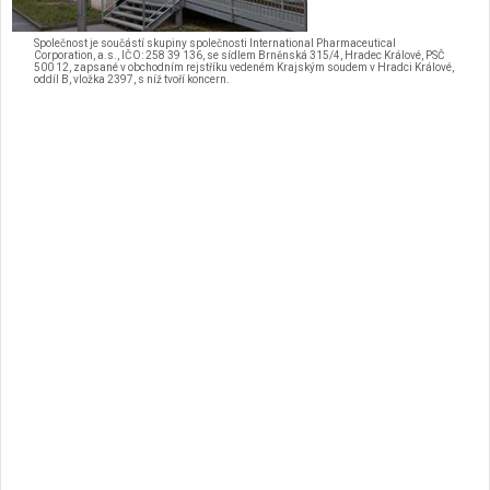
Společnost je součástí skupiny společnosti International Pharmaceutical
Corporation, a.s., IČO: 258 39 136, se sídlem Brněnská 315/4, Hradec Králové, PSČ
500 12, zapsané v obchodním rejstříku vedeném Krajským soudem v Hradci Králové,
oddíl B, vložka 2397, s níž tvoří koncern.