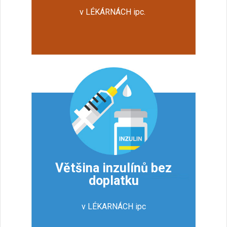
v LÉKÁRNÁCH ipc.
Většina inzulínů bez
doplatku
v LÉKARNÁCH ipc