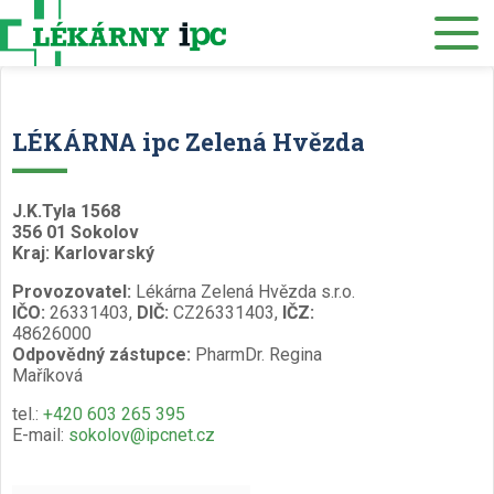
Eshop
O nás
Lékárny
LÉKÁRNA ipc Zelená Hvězda
Služby
Zdravotnický materiál
J.K.Tyla 1568
356 01 Sokolov
Distribuce
Kraj: Karlovarský
Provozovatel:
Lékárna Zelená Hvězda s.r.o.
Kariéra
IČO:
26331403,
DIČ:
CZ26331403,
IČZ:
48626000
Muzeum
Odpovědný zástupce:
PharmDr. Regina
Maříková
Kontakty
tel.:
+420 603 265 395
E-mail:
sokolov@ipcnet.cz
Rezervace eReceptu a ePoukazu
/
Česky
English