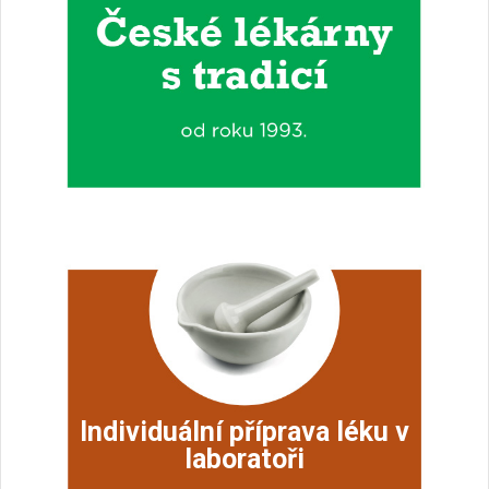
Individuální příprava léku v
laboratoři