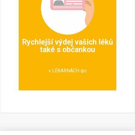
Rychlejší výdej vašich léků
také s občankou
v LÉKARNÁCH ipc