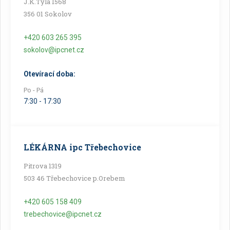
J.K.Tyla 1568
356 01 Sokolov
+420 603 265 395
sokolov@ipcnet.cz
Otevírací doba:
Po - Pá
7:30 - 17:30
LÉKÁRNA ipc Třebechovice
Pitrova 1319
503 46 Třebechovice p.Orebem
+420 605 158 409
trebechovice@ipcnet.cz