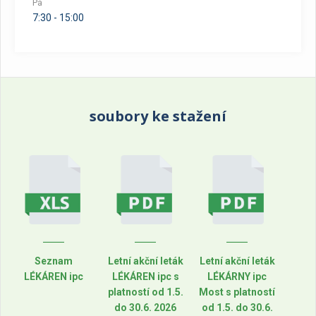
Pá
7:30 - 15:00
soubory ke stažení
Seznam
Letní akční leták
Letní akční leták
LÉKÁREN ipc
LÉKÁREN ipc s
LÉKÁRNY ipc
platností od 1.5.
Most s platností
do 30.6. 2026
od 1.5. do 30.6.