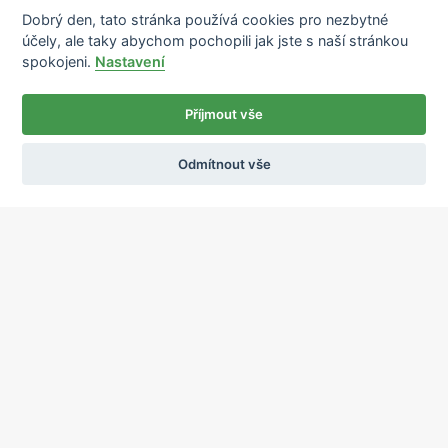
Dobrý den, tato stránka používá cookies pro nezbytné
účely, ale taky abychom pochopili jak jste s naší stránkou
spokojeni.
Nastavení
Příjmout vše
Odmítnout vše
Ochrana osobních údajů
Používání cookies
sekretariat@ipcnet.cz
,
+420 725 583 171