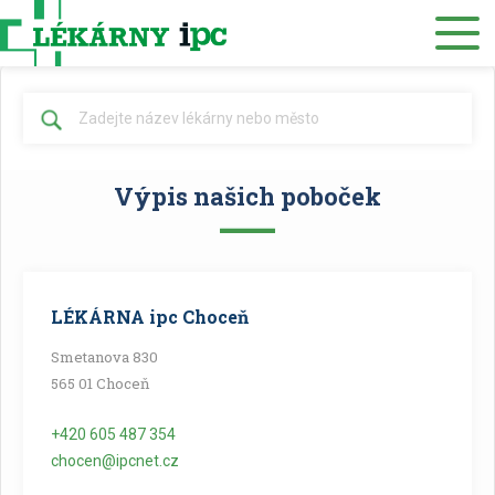
Eshop
O nás
Lékárny
Výpis našich poboček
Služby
Zdravotnický materiál
Distribuce
LÉKÁRNA ipc Choceň
Smetanova 830
Kariéra
565 01 Choceň
Muzeum
+420 605 487 354
Kontakty
chocen@ipcnet.cz