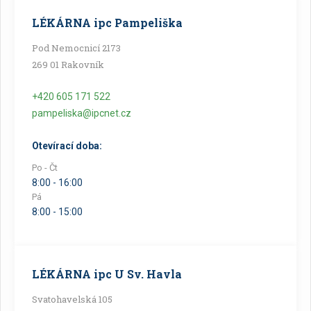
LÉKÁRNA ipc Pampeliška
Pod Nemocnicí 2173
269 01 Rakovník
+420 605 171 522
pampeliska@ipcnet.cz
Otevírací doba:
Po - Čt
8:00 - 16:00
Pá
8:00 - 15:00
LÉKÁRNA ipc U Sv. Havla
Svatohavelská 105