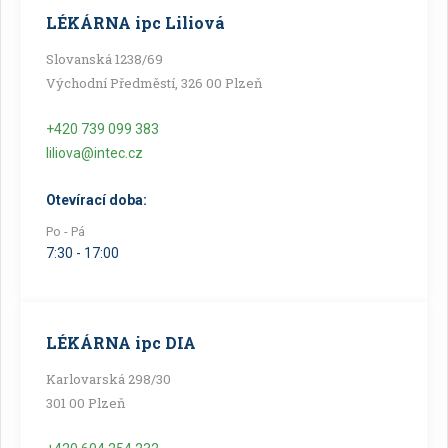
LÉKÁRNA ipc Liliová
Slovanská 1238/69
Východní Předměstí, 326 00 Plzeň
+420 739 099 383
liliova@intec.cz
Otevírací doba:
Po - Pá
7:30 - 17:00
LÉKÁRNA ipc DIA
Karlovarská 298/30
301 00 Plzeň