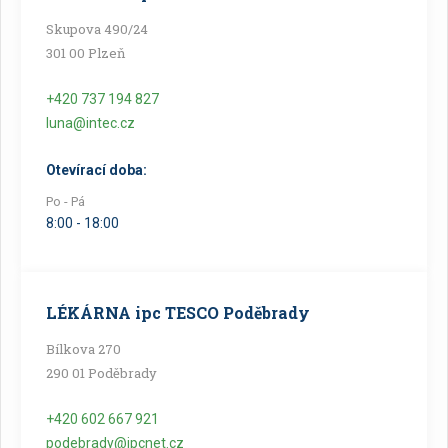
Skupova 490/24
301 00 Plzeň
+420 737 194 827
luna@intec.cz
Otevírací doba:
Po - Pá
8:00 - 18:00
LÉKÁRNA ipc TESCO Poděbrady
Bílkova 270
290 01 Poděbrady
+420 602 667 921
podebrady@ipcnet.cz