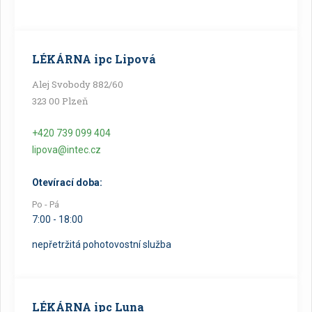
LÉKÁRNA ipc Lipová
Alej Svobody 882/60
323 00 Plzeň
+420 739 099 404
lipova@intec.cz
Otevírací doba:
Po - Pá
7:00 - 18:00
nepřetržitá pohotovostní služba
LÉKÁRNA ipc Luna