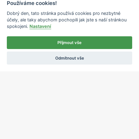
Používáme cookies!
Dobrý den, tato stránka používá cookies pro nezbytné
účely, ale taky abychom pochopili jak jste s naší stránkou
spokojeni.
Nastavení
Příjmout vše
Odmítnout vše
Ochrana osobních údajů
Používání cookies
sekretariat@ipcnet.cz
,
+420 725 583 171