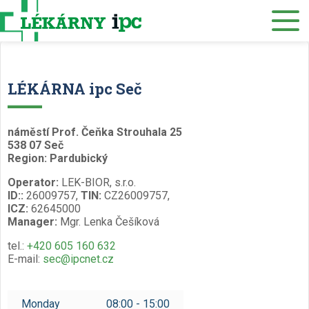
E-SHOP
About us
LÉKÁRNA ipc Seč
Our pharmacies
náměstí Prof. Čeňka Strouhala 25
Our services
538 07 Seč
Region: Pardubický
Healthcare supply
Operator:
LEK-BIOR, s.r.o.
Drug distribution
ID::
26009757,
TIN:
CZ26009757,
ICZ:
62645000
Manager:
Mgr. Lenka Češíková
Job offers
tel.:
+420 605 160 632
Museum
E-mail:
sec@ipcnet.cz
Contacts
Monday
08:00 - 15:00